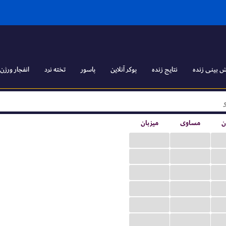
 بینی زنده
نتایج زنده
پوکر آنلاین
پاسور
تخته نرد
انفجار ورژن ۱
ن
مساوی
میزبان
...
...
...
...
...
...
...
...
...
...
...
...