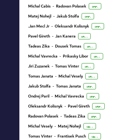
Michal Cabis
-
Radovan Polasek
۱۳:۳۰
Matej Nohejl
-
Jakub Stolfa
۱۳:۳۰
Jan Mecl Jr.
-
Oleksandr Kolisnyk
۱۳:۳۰
Pavel Gireth
-
Jan Kanera
۱۴:۰۰
Tadeas Zika
-
Dousek Tomas
۱۴:۰۰
Michal Vavrecka
-
Prikasky Libor
۱۴:۰۰
Jiri Zuzanek
-
Tomas Vinter
۱۴:۰۰
Tomas Janata
-
Michal Vesely
۱۴:۰۰
Jakub Stolfa
-
Tomas Janata
۱۴:۳۰
Ondrej Paril
-
Michal Vavrecka
۱۴:۳۰
Oleksandr Kolisnyk
-
Pavel Gireth
۱۴:۳۰
Radovan Polasek
-
Tadeas Zika
۱۴:۳۰
Michal Vesely
-
Matej Nohejl
۱۵:۰۰
Tomas Vinter
-
Frantisek Pusch
۱۵:۰۰