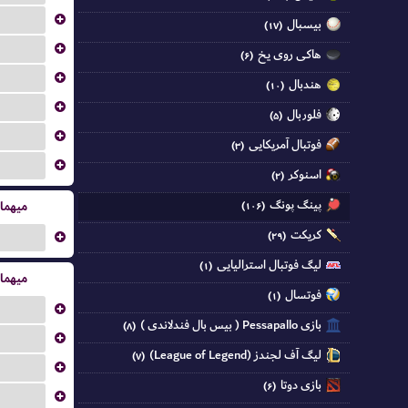
...
بیسبال
(۱۷)
...
هاکی روی یخ
(۶)
...
هندبال
(۱۰)
...
فلوربال
(۵)
...
فوتبال آمریکایی
(۳)
...
اسنوکر
(۲)
پینگ پونگ
میهما
(۱۰۶)
کریکت
...
(۲۹)
لیگ فوتبال استرالیایی
(۱)
میهما
فوتسال
(۱)
...
بازی Pessapallo ( بیس بال فندلاندی )
(۸)
...
لیگ آف لجندز (League of Legend)
(۷)
...
بازی دوتا
(۶)
...