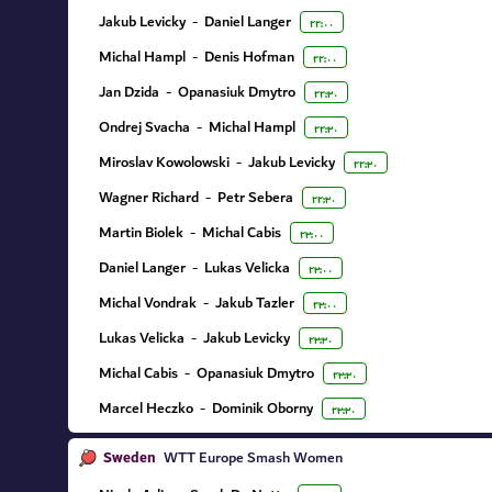
Jakub Levicky
-
Daniel Langer
۲۲:۰۰
Michal Hampl
-
Denis Hofman
۲۲:۰۰
Jan Dzida
-
Opanasiuk Dmytro
۲۲:۳۰
Ondrej Svacha
-
Michal Hampl
۲۲:۳۰
Miroslav Kowolowski
-
Jakub Levicky
۲۲:۳۰
Wagner Richard
-
Petr Sebera
۲۲:۳۰
Martin Biolek
-
Michal Cabis
۲۳:۰۰
Daniel Langer
-
Lukas Velicka
۲۳:۰۰
Michal Vondrak
-
Jakub Tazler
۲۳:۰۰
Lukas Velicka
-
Jakub Levicky
۲۳:۳۰
Michal Cabis
-
Opanasiuk Dmytro
۲۳:۳۰
Marcel Heczko
-
Dominik Oborny
۲۳:۳۰
Sweden
WTT Europe Smash Women