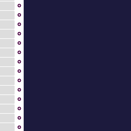
...
...
...
...
...
...
...
...
...
...
...
...
...
...