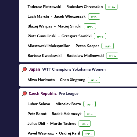
Tadeusz Piotrowski
-
Radoslaw Chrzescian
۱۳:۱۵
Lach Marcin
-
Jacek Wieczerzak
۱۳:۲۰
Blazej Warpas
-
Maciej Sinicki
۱۳:۲۰
Piotr Gumulinski
-
Grzegorz Sawicki
۱۳:۲۵
Miastowski Maksymilian
-
Petas Kacper
۱۳:۳۰
Bartosz Kwodawski
-
Radoslaw Malinowski
۱۳:۳۵
Japan
WTT Champions Yokohama Women
Miwa Harimoto
-
Chen Xingtong
۱۳:۰۰
Czech Republic
Pro League
Lubor Sulava
-
Miroslav Barta
۱۳:۰۰
Petr Banot
-
Radek Adamczyk
۱۳:۰۰
Julius Didi
-
Martin Tacinec
۱۳:۰۰
Pavel Wawrosz
-
Ondrej Paril
۱۳:۳۰