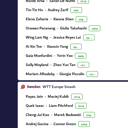
Nicole Arlia
-
Sarah De Nutte
۱۳:۱۵
Tin-Tin Ho
-
Audrey Zarif
۱۳:۵۰
Elena Zaharia
-
Xiaona Shan
۱۳:۵۰
Orawan Paranang
-
Giulia Takahashi
۱۴:۲۵
Wing Lam Ng
-
Jessica Reyes Lai
۱۵:۰۰
Ai Xin Tee
-
Xiaoxin Yang
۱۵:۰۰
Gaia Monfardini
-
Yerin Yoo
۱۵:۳۵
Sally Moyland
-
Zhao Yun Tan
۱۶:۱۰
Mariam Alhodaby
-
Giorgia Piccolin
۱۶:۱۰
Sweden
WTT Europe Smash
Payas Jain
-
Maciej Kubik
۱۳:۱۵
Quek Izaac
-
Liam Pitchford
۱۳:۱۵
Cheng-Jui Kao
-
Marek Badowski
۱۳:۵۰
Andrej Gacina
-
Connor Green
۱۴:۲۵