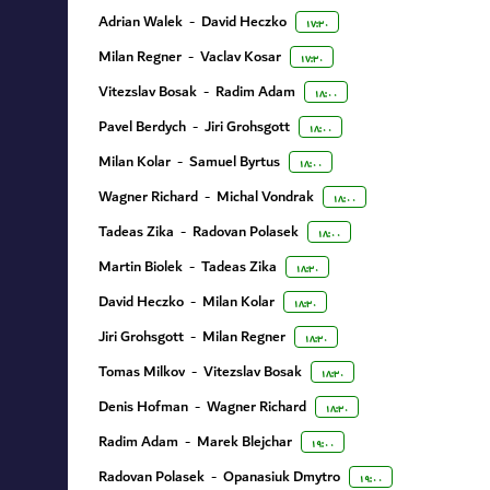
Adrian Walek
-
David Heczko
۱۷:۳۰
Milan Regner
-
Vaclav Kosar
۱۷:۳۰
Vitezslav Bosak
-
Radim Adam
۱۸:۰۰
Pavel Berdych
-
Jiri Grohsgott
۱۸:۰۰
Milan Kolar
-
Samuel Byrtus
۱۸:۰۰
Wagner Richard
-
Michal Vondrak
۱۸:۰۰
Tadeas Zika
-
Radovan Polasek
۱۸:۰۰
Martin Biolek
-
Tadeas Zika
۱۸:۳۰
David Heczko
-
Milan Kolar
۱۸:۳۰
Jiri Grohsgott
-
Milan Regner
۱۸:۳۰
Tomas Milkov
-
Vitezslav Bosak
۱۸:۳۰
Denis Hofman
-
Wagner Richard
۱۸:۳۰
Radim Adam
-
Marek Blejchar
۱۹:۰۰
Radovan Polasek
-
Opanasiuk Dmytro
۱۹:۰۰