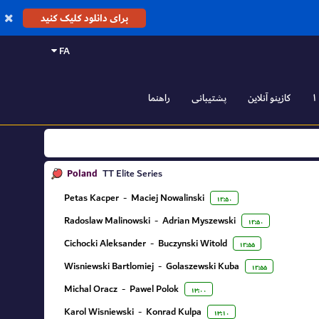
برای دانلود کلیک کنید
FA
کازینو آنلاین
پشتیبانی
راهنما
Poland
TT Elite Series
Petas Kacper
-
Maciej Nowalinski
۱۲:۵۰
Radoslaw Malinowski
-
Adrian Myszewski
۱۲:۵۰
Cichocki Aleksander
-
Buczynski Witold
۱۲:۵۵
Wisniewski Bartlomiej
-
Golaszewski Kuba
۱۲:۵۵
Michal Oracz
-
Pawel Polok
۱۳:۰۰
Karol Wisniewski
-
Konrad Kulpa
۱۳:۱۰