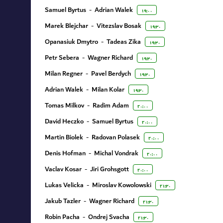
Samuel Byrtus
-
Adrian Walek
۱۹:۰۰
Marek Blejchar
-
Vitezslav Bosak
۱۹:۳۰
Opanasiuk Dmytro
-
Tadeas Zika
۱۹:۳۰
Petr Sebera
-
Wagner Richard
۱۹:۳۰
Milan Regner
-
Pavel Berdych
۱۹:۳۰
Adrian Walek
-
Milan Kolar
۱۹:۳۰
Tomas Milkov
-
Radim Adam
۲۰:۰۰
David Heczko
-
Samuel Byrtus
۲۰:۰۰
Martin Biolek
-
Radovan Polasek
۲۰:۰۰
Denis Hofman
-
Michal Vondrak
۲۰:۰۰
Vaclav Kosar
-
Jiri Grohsgott
۲۰:۰۰
Lukas Velicka
-
Miroslav Kowolowski
۲۱:۳۰
Jakub Tazler
-
Wagner Richard
۲۱:۳۰
Robin Pacha
-
Ondrej Svacha
۲۱:۳۰