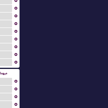
...
...
...
...
...
...
...
...
...
میهما
...
...
...
...