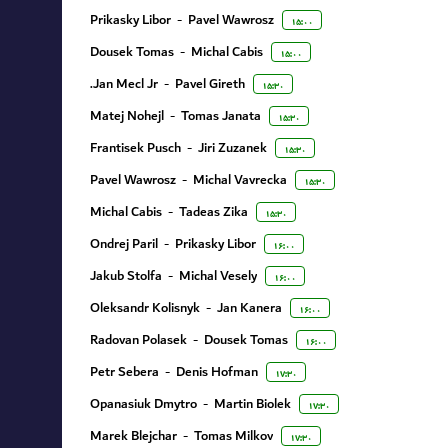
Prikasky Libor
-
Pavel Wawrosz
۱۵:۰۰
Dousek Tomas
-
Michal Cabis
۱۵:۰۰
Jan Mecl Jr.
-
Pavel Gireth
۱۵:۳۰
Matej Nohejl
-
Tomas Janata
۱۵:۳۰
Frantisek Pusch
-
Jiri Zuzanek
۱۵:۳۰
Pavel Wawrosz
-
Michal Vavrecka
۱۵:۳۰
Michal Cabis
-
Tadeas Zika
۱۵:۳۰
Ondrej Paril
-
Prikasky Libor
۱۶:۰۰
Jakub Stolfa
-
Michal Vesely
۱۶:۰۰
Oleksandr Kolisnyk
-
Jan Kanera
۱۶:۰۰
Radovan Polasek
-
Dousek Tomas
۱۶:۰۰
Petr Sebera
-
Denis Hofman
۱۷:۳۰
Opanasiuk Dmytro
-
Martin Biolek
۱۷:۳۰
Marek Blejchar
-
Tomas Milkov
۱۷:۳۰