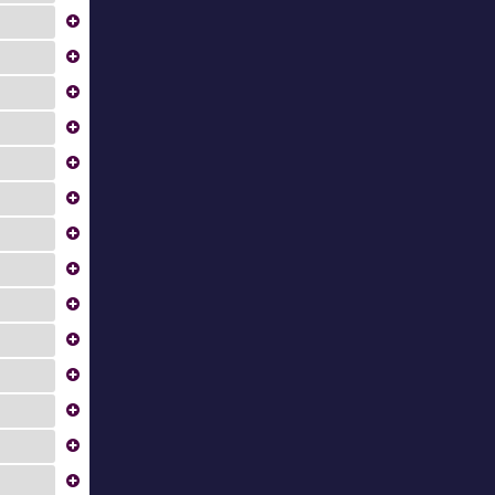
...
...
...
...
...
...
...
...
...
...
...
...
...
...