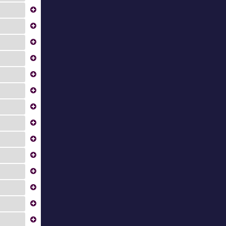
...
...
...
...
...
...
...
...
...
...
...
...
...
...