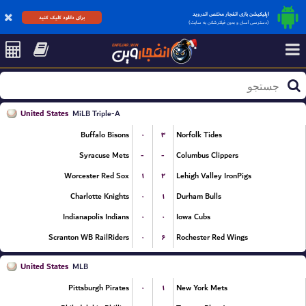
اپلیکیشن بازی انفجار مختص اندروید
برای دانلود کلیک کنید
(دسترسی آسان و بدون فیلترشکن به سایت)
United States
MiLB Triple-A
۰
۳
Buffalo Bisons
Norfolk Tides
-
-
Syracuse Mets
Columbus Clippers
۱
۲
Worcester Red Sox
Lehigh Valley IronPigs
۰
۱
Charlotte Knights
Durham Bulls
۰
۰
Indianapolis Indians
Iowa Cubs
۰
۶
Scranton WB RailRiders
Rochester Red Wings
United States
MLB
۰
۱
Pittsburgh Pirates
New York Mets