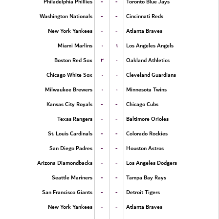
-
-
Philadelphia Phillies
Toronto Blue Jays
-
-
Washington Nationals
Cincinnati Reds
-
-
New York Yankees
Atlanta Braves
۰
۱
Miami Marlins
Los Angeles Angels
۲
۰
Boston Red Sox
Oakland Athletics
۰
۰
Chicago White Sox
Cleveland Guardians
۰
۰
Milwaukee Brewers
Minnesota Twins
-
-
Kansas City Royals
Chicago Cubs
-
-
Texas Rangers
Baltimore Orioles
-
-
St. Louis Cardinals
Colorado Rockies
-
-
San Diego Padres
Houston Astros
-
-
Arizona Diamondbacks
Los Angeles Dodgers
-
-
Seattle Mariners
Tampa Bay Rays
-
-
San Francisco Giants
Detroit Tigers
-
-
New York Yankees
Atlanta Braves