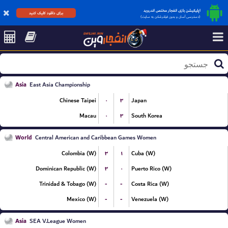
اپلیکیشن بازی انفجار مختص اندروید
برای دانلود کلیک کنید
(دسترسی آسان و بدون فیلترشکن به سایت)
Asia
East Asia Championship
۰
۳
Chinese Taipei
Japan
۰
۳
Macau
South Korea
World
Central American and Caribbean Games Women
۳
۱
Colombia (W)
Cuba (W)
۳
۰
Dominican Republic (W)
Puerto Rico (W)
-
-
Trinidad & Tobago (W)
Costa Rica (W)
-
-
Mexico (W)
Venezuela (W)
Asia
SEA V.League Women