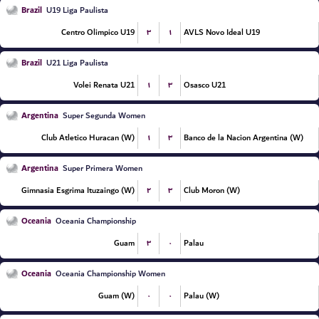
Brazil
U19 Liga Paulista
۳
۱
Centro Olimpico U19
AVLS Novo Ideal U19
Brazil
U21 Liga Paulista
۱
۳
Volei Renata U21
Osasco U21
Argentina
Super Segunda Women
۱
۳
Club Atletico Huracan (W)
Banco de la Nacion Argentina (W)
Argentina
Super Primera Women
۲
۳
Gimnasia Esgrima Ituzaingo (W)
Club Moron (W)
Oceania
Oceania Championship
۳
۰
Guam
Palau
Oceania
Oceania Championship Women
۰
۰
Guam (W)
Palau (W)