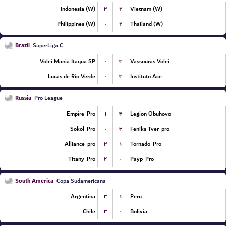
۳
۲
Indonesia (W)
Vietnam (W)
۰
۲
Philippines (W)
Thailand (W)
Brazil
SuperLiga C
۰
۳
Volei Mania Itaqua SP
Vassouras Volei
۰
۳
Lucas de Rio Verde
Instituto Ace
Russia
Pro League
۱
۳
Empire-Pro
Legion Obuhovo
۰
۳
Sokol-Pro
Feniks Tver-pro
۳
۱
Alliance-pro
Tornado-Pro
۲
۰
Titany-Pro
Payp-Pro
South America
Copa Sudamericana
۳
۱
Argentina
Peru
۳
۰
Chile
Bolivia