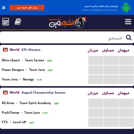
اپلیکیشن بازی انفجار مختص اندروید
برای دانلود کلیک کنید
(دسترسی آسان و بدون فیلترشکن به سایت)
میهمان
مساوی
میزبان
World
EPL Masters
...
...
...
Ilbirs eSport
-
Team Syntax
۱۵:۳۰
...
...
...
Power Rangers
-
Team Jenz
۱۸:۳۰
...
...
...
Team Jenz
-
Nemiga
۲۱:۳۰
میهمان
مساوی
میزبان
World
Asgard Championship Season
...
...
...
RE.Arise
-
Team Spirit Academy
۱۵:۳۰
...
...
...
PuckChamp
-
Team Lynx
۲۱:۳۰
...
...
...
FTS
-
Level UP
۱۸:۳۰