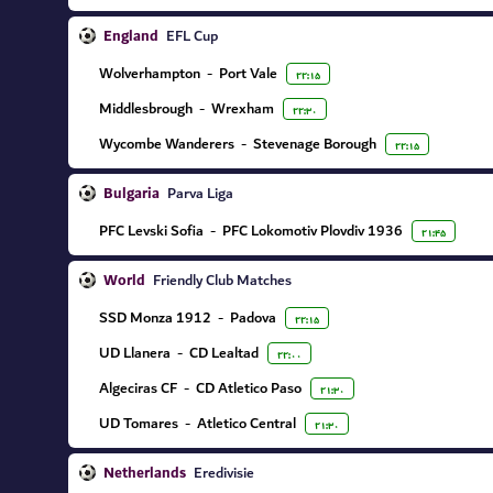
England
EFL Cup
Wolverhampton
-
Port Vale
۲۲:۱۵
Middlesbrough
-
Wrexham
۲۲:۳۰
Wycombe Wanderers
-
Stevenage Borough
۲۲:۱۵
Bulgaria
Parva Liga
PFC Levski Sofia
-
PFC Lokomotiv Plovdiv 1936
۲۱:۴۵
World
Friendly Club Matches
SSD Monza 1912
-
Padova
۲۲:۱۵
UD Llanera
-
CD Lealtad
۲۲:۰۰
Algeciras CF
-
CD Atletico Paso
۲۱:۳۰
UD Tomares
-
Atletico Central
۲۱:۳۰
Netherlands
Eredivisie