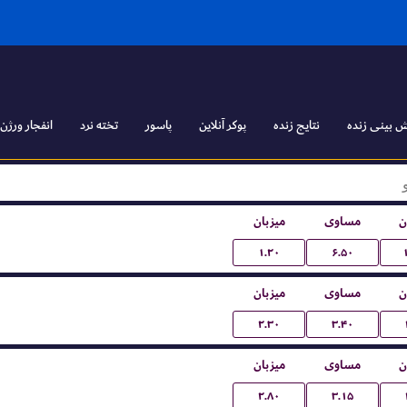
 بینی زنده
نتایج زنده
پوکر آنلاین
پاسور
تخته نرد
انفجار ورژن ۱
ن
مساوی
میزبان
۱.۲۰
۶.۵۰
ن
مساوی
میزبان
۲.۳۰
۳.۴۰
ن
مساوی
میزبان
۲.۸۰
۳.۱۵