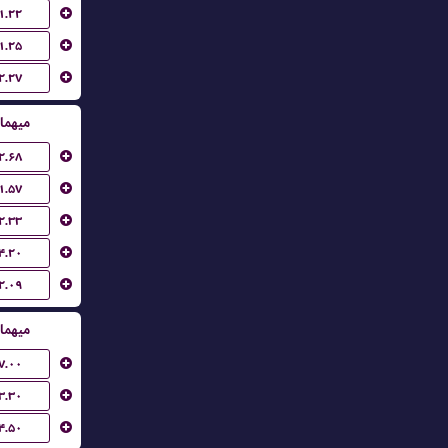
۱.۲۲
۱.۲۵
۲.۲۷
میهما
۲.۶۸
۱.۵۷
۲.۳۳
۴.۲۰
۲.۰۹
میهما
۷.۰۰
۳.۳۰
۴.۵۰