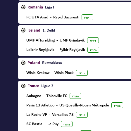
Romania
Liga I
FC UTA Arad
-
Rapid Bucuresti
۲۱:۳۰
Iceland
1. Deild
UMF Afturelding
-
UMF Grindavik
۲۲:۴۵
Leiknir Reykjavik
-
Fylkir Reykjavik
۲۲:۴۵
Poland
Ekstraklasa
Wisla Krakow
-
Wisla Plock
۲۲:۰۰
France
Ligue 3
Aubagne
-
Thionville FC
۲۲:۱۵
Paris 13 Atletico
-
US Quevilly-Rouen Métropole
۲۲:۱۵
La Roche VF
-
Versailles 78
۲۲:۱۵
SC Bastia
-
Le Puy
۲۲:۱۵