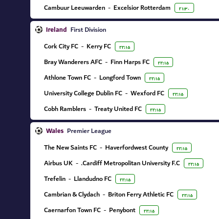
Cambuur Leeuwarden
-
Excelsior Rotterdam
۲۱:۳۰
Ireland
First Division
Cork City FC
-
Kerry FC
۲۲:۱۵
Bray Wanderers AFC
-
Finn Harps FC
۲۲:۱۵
Athlone Town FC
-
Longford Town
۲۲:۱۵
University College Dublin FC
-
Wexford FC
۲۲:۱۵
Cobh Ramblers
-
Treaty United FC
۲۲:۱۵
Wales
Premier League
The New Saints FC
-
Haverfordwest County
۲۲:۱۵
Airbus UK
-
Cardiff Metropolitan University F.C.
۲۲:۱۵
Trefelin
-
Llandudno FC
۲۲:۱۵
Cambrian & Clydach
-
Briton Ferry Athletic FC
۲۲:۱۵
Caernarfon Town FC
-
Penybont
۲۲:۱۵