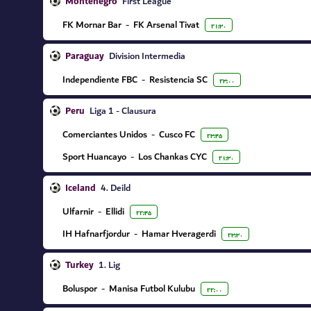
Montenegro
First League
FK Mornar Bar
-
FK Arsenal Tivat
۲۱:۳۰
Paraguay
Division Intermedia
Independiente FBC
-
Resistencia SC
۲۳:۰۰
Peru
Liga 1 - Clausura
Comerciantes Unidos
-
Cusco FC
۲۳:۴۵
Sport Huancayo
-
Los Chankas CYC
۲۱:۳۰
Iceland
4. Deild
Ulfarnir
-
Ellidi
۲۲:۴۵
IH Hafnarfjordur
-
Hamar Hveragerdi
۲۳:۳۰
Turkey
1. Lig
Boluspor
-
Manisa Futbol Kulubu
۲۲:۰۰