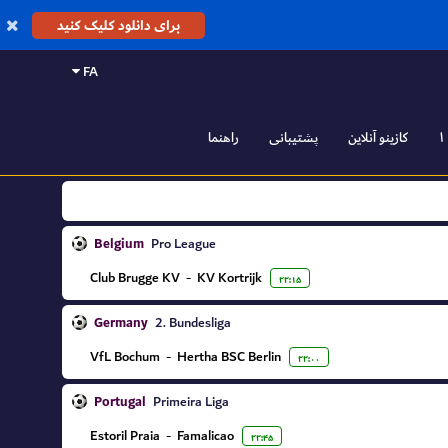
برای دانلود کلیک کنید
FA
کازینو آنلاین
پشتیبانی
راهنما
Belgium
Pro League
Club Brugge KV
-
KV Kortrijk
۲۲:۱۵
Germany
2. Bundesliga
VfL Bochum
-
Hertha BSC Berlin
۲۲:۰۰
Portugal
Primeira Liga
Estoril Praia
-
Famalicao
۲۲:۴۵