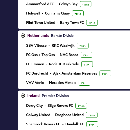
Ammanford AFC
-
Colwyn Bay
۲۲:۱۵
Holywell
-
Connah's Quay
۲۲:۱۵
Flint Town United
-
Barry Town FC
۲۲:۱۵
Netherlands
Eerste Divisie
SBV Vitesse
-
RKC Waalwijk
۲۱:۳۰
FC Oss / Top Oss
-
NAC Breda
۲۱:۳۰
FC Emmen
-
Roda JC Kerkrade
۲۱:۳۰
FC Dordrecht
-
Ajax Amsterdam Reserves
۲۱:۳۰
VVV Venlo
-
Heracles Almelo
۲۱:۳۰
Ireland
Premier Division
Derry City
-
Sligo Rovers FC
۲۲:۱۵
Galway United
-
Drogheda United
۲۲:۱۵
Shamrock Rovers FC
-
Dundalk FC
۲۲:۳۰