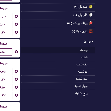
هندبال
(۸)
میهما
فلوربال
(۱)
۱۲.۰۰
پینگ پونگ
(۴۳)
۵.۰۰
بازی دوتا
(۲)
۳.۲۰
روز ها
میهما
جمعه
۷.۵۰
شنبه
میهما
یک شنبه
۴.۷۵
دوشنبه
سه شنبه
۳.۳۰
چهار شنبه
۶.۵۰
پنج شنبه
۲.۲۷
میهما