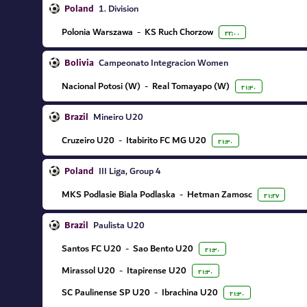
Poland
1. Division
Polonia Warszawa
-
KS Ruch Chorzow
۲۲:۰۰
Bolivia
Campeonato Integracion Women
Nacional Potosi (W)
-
Real Tomayapo (W)
۲۱:۳۰
Brazil
Mineiro U20
Cruzeiro U20
-
Itabirito FC MG U20
۲۱:۳۰
Poland
III Liga, Group 4
MKS Podlasie Biala Podlaska
-
Hetman Zamosc
۲۱:۲۷
Brazil
Paulista U20
Santos FC U20
-
Sao Bento U20
۲۱:۳۰
Mirassol U20
-
Itapirense U20
۲۱:۳۰
SC Paulinense SP U20
-
Ibrachina U20
۲۱:۳۰