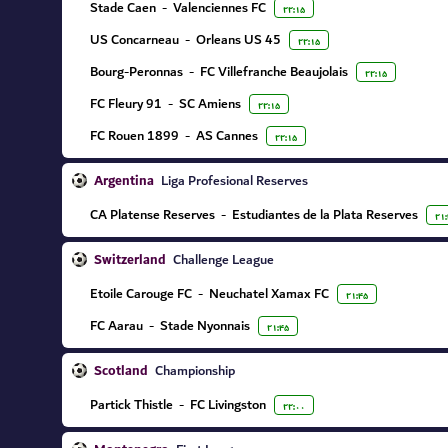
Stade Caen
-
Valenciennes FC
۲۲:۱۵
US Concarneau
-
Orleans US 45
۲۲:۱۵
Bourg-Peronnas
-
FC Villefranche Beaujolais
۲۲:۱۵
FC Fleury 91
-
SC Amiens
۲۲:۱۵
FC Rouen 1899
-
AS Cannes
۲۲:۱۵
Argentina
Liga Profesional Reserves
CA Platense Reserves
-
Estudiantes de la Plata Reserves
۲۱
Switzerland
Challenge League
Etoile Carouge FC
-
Neuchatel Xamax FC
۲۱:۴۵
FC Aarau
-
Stade Nyonnais
۲۱:۴۵
Scotland
Championship
Partick Thistle
-
FC Livingston
۲۲:۰۰