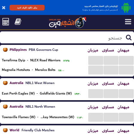
اپلیکیشن بازی انفجار مختص اندروید
برای دانلود کلیک کنید
(دسترسی آسان و بدون فیلترشکن به سایت)
Philippines
میزبان
مساوی
میهمان
PBA Governors Cup
...
...
...
Terrafirma Dyip
-
NLEX Road Warriors
۱۲:۴۵
...
...
...
Magnolia Hotshots
-
Meralco Bolts
۱۵:۰۰
Australia
میزبان
مساوی
میهمان
NBL1 West Women
...
...
...
East Perth Eagles (W)
-
Goldfields Giants (W)
۱۴:۳۰
Australia
میزبان
مساوی
میهمان
NBL1 North Women
...
...
...
Townsville Flames (W)
-
Mackay Meteorettes (W)
۱۱:۳۰
World
میزبان
مساوی
میهمان
Friendly Club Matches