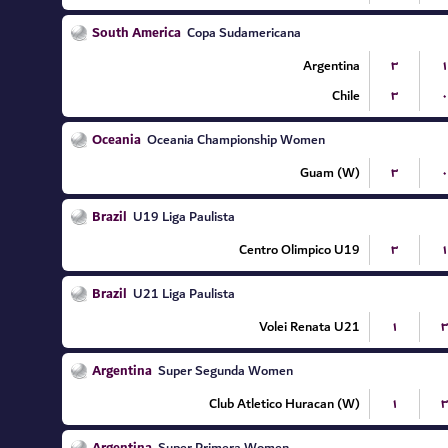
South America
Copa Sudamericana
Argentina
۳
۱
Chile
۳
۰
Oceania
Oceania Championship Women
Guam (W)
۳
۰
Brazil
U19 Liga Paulista
Centro Olimpico U19
۳
۱
Brazil
U21 Liga Paulista
Volei Renata U21
۱
۳
Argentina
Super Segunda Women
Club Atletico Huracan (W)
۱
۳
Super Primera Women