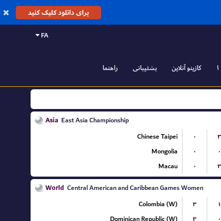
برای دانلود کلیک کنید
FA
کازینو آنلاین
پشتیبانی
راهنما
Asia
East Asia Championship
Chinese Taipei
۰
۳
Mongolia
۰
۰
Macau
۰
۳
World
Central American and Caribbean Games Women
Colombia (W)
۳
۱
Dominican Republic (W)
۳
۰