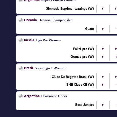
Argentina
Gimnasia Esgrima Ituzaingo (W)
۲
۳
Oceania
Oceania Championship
Guam
۳
۰
Russia
Liga Pro Women
Foksi-pro (W)
۲
۳
Granat-pro (W)
۳
۱
Brazil
SuperLiga C Women
Clube De Regatas Brasil (W)
۲
۳
BNB Clube CE (W)
۳
۰
Argentina
Division de Honor
Boca Juniors
۳
۰