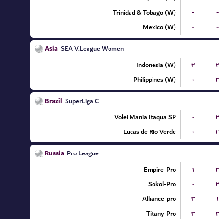
Trinidad & Tobago (W)
-
-
Mexico (W)
-
-
Asia
SEA V.League Women
Indonesia (W)
۳
۲
Philippines (W)
۰
۳
Brazil
SuperLiga C
Volei Mania Itaqua SP
۰
۳
Lucas de Rio Verde
۰
۳
Russia
Pro League
Empire-Pro
۱
۳
Sokol-Pro
۰
۳
Alliance-pro
۳
۱
Titany-Pro
۳
۲