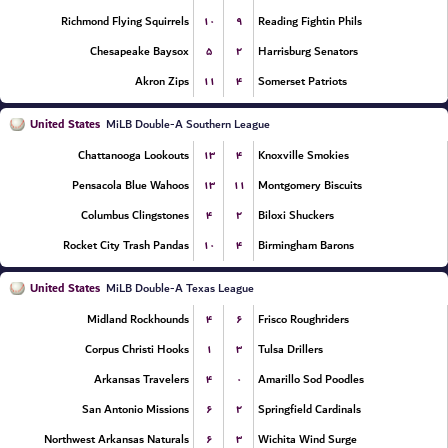
۱۰
۹
Richmond Flying Squirrels
Reading Fightin Phils
۵
۲
Chesapeake Baysox
Harrisburg Senators
۱۱
۴
Akron Zips
Somerset Patriots
United States
MiLB Double-A Southern League
۱۳
۴
Chattanooga Lookouts
Knoxville Smokies
۱۳
۱۱
Pensacola Blue Wahoos
Montgomery Biscuits
۴
۲
Columbus Clingstones
Biloxi Shuckers
۱۰
۴
Rocket City Trash Pandas
Birmingham Barons
United States
MiLB Double-A Texas League
۴
۶
Midland Rockhounds
Frisco Roughriders
۱
۳
Corpus Christi Hooks
Tulsa Drillers
۴
۰
Arkansas Travelers
Amarillo Sod Poodles
۶
۲
San Antonio Missions
Springfield Cardinals
۶
۳
Northwest Arkansas Naturals
Wichita Wind Surge