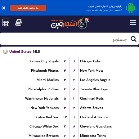
اپلیکیشن بازی انفجار مختص اندروید
برای دانلود کلیک کنید
(دسترسی آسان و بدون فیلترشکن به سایت)
United States
MLB
۴
۶
Kansas City Royals
Chicago Cubs
۴
۶
Pittsburgh Pirates
New York Mets
۳
۴
Miami Marlins
Los Angeles Angels
۴
۵
Philadelphia Phillies
Toronto Blue Jays
۵
۳
Washington Nationals
Cincinnati Reds
۳
۲
New York Yankees
Atlanta Braves
۱۳
۱
Boston Red Sox
Oakland Athletics
۲
۸
Chicago White Sox
Cleveland Guardians
۶
۸
Milwaukee Brewers
Minnesota Twins