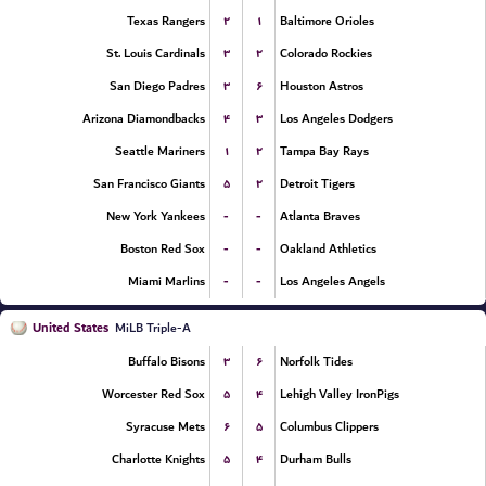
۲
۱
Texas Rangers
Baltimore Orioles
۳
۲
St. Louis Cardinals
Colorado Rockies
۳
۶
San Diego Padres
Houston Astros
۴
۳
Arizona Diamondbacks
Los Angeles Dodgers
۱
۲
Seattle Mariners
Tampa Bay Rays
۵
۲
San Francisco Giants
Detroit Tigers
-
-
New York Yankees
Atlanta Braves
-
-
Boston Red Sox
Oakland Athletics
-
-
Miami Marlins
Los Angeles Angels
United States
MiLB Triple-A
۳
۶
Buffalo Bisons
Norfolk Tides
۵
۴
Worcester Red Sox
Lehigh Valley IronPigs
۶
۵
Syracuse Mets
Columbus Clippers
۵
۴
Charlotte Knights
Durham Bulls