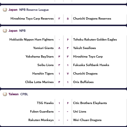
Japan
NPB Reserve League
۲
۵
Hiroshima Toyo Carp Reserves
Chunichi Dragons Reserves
Japan
NPB
۰
۶
Hokkaido Nippon Ham Fighters
Tohoku Rakuten Golden Eagles
۸
۲
Yomiuri Giants
Yakult Swallows
۴
۳
Yokohama BayStars
Hiroshima Toyo Carp
۲
۱
Seibu Lions
Fukuoka Softbank Hawks
۱
۷
Hanshin Tigers
Chunichi Dragons
۴
۱
Chiba Lotte Marines
Orix Buffaloes
Taiwan
CPBL
۱
۶
TSG Hawks
Citic Brothers Elephants
-
-
Fubon Guardians
Uni Lions
-
-
Rakuten Monkeys
Wei-Chuan Dragons