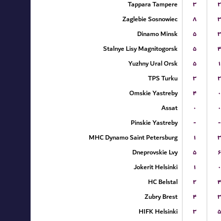
Tappara Tampere
۳
۲
Zaglebie Sosnowiec
۸
۳
Dinamo Minsk
۵
۳
Stalnye Lisy Magnitogorsk
۵
۴
Yuzhny Ural Orsk
۵
۱
TPS Turku
۳
۲
Omskie Yastreby
۴
۰
Assat
۰
۰
Pinskie Yastreby
-
-
MHC Dynamo Saint Petersburg
۱
۳
Dneprovskie Lvy
۵
۶
Jokerit Helsinki
۱
۰
HC Belstal
۲
۴
Zubry Brest
۴
۳
HIFK Helsinki
۳
۵