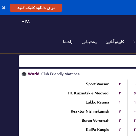
برای دانلود کلیک کنید
FA
کازینو آنلاین
پشتیبانی
راهنما
World
Club Friendly Matches
Sport Vaasan
۲
۰
HC Kuznetskie Medvedi
۲
۶
Lukko Rauma
۱
۱
Reaktor Nizhnekamsk
۴
۰
Buran Voronezh
۲
۳
KalPa Kuopio
۳
۲