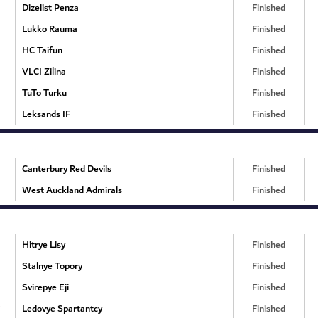
Dizelist Penza
Finished
Lukko Rauma
Finished
HC Taifun
Finished
VLCI Zilina
Finished
TuTo Turku
Finished
Leksands IF
Finished
Canterbury Red Devils
Finished
West Auckland Admirals
Finished
Hitrye Lisy
Finished
Stalnye Topory
Finished
Svirepye Eji
Finished
Ledovye Spartantcy
Finished