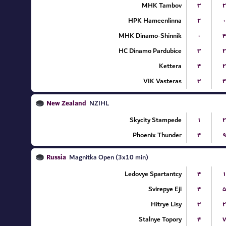
MHK Tambov
۳
۲
HPK Hameenlinna
۲
۰
MHK Dinamo-Shinnik
۰
۴
HC Dinamo Pardubice
۳
۲
Kettera
۴
۲
VIK Vasteras
۳
۴
New Zealand
NZIHL
Skycity Stampede
۱
۲
Phoenix Thunder
۴
۹
Russia
Magnitka Open (3x10 min)
Ledovye Spartantcy
۴
۱
Svirepye Eji
۴
۵
Hitrye Lisy
۳
۲
Stalnye Topory
۴
۷