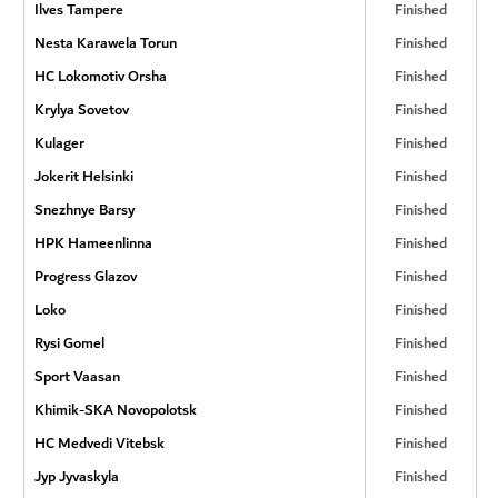
Ilves Tampere
Finished
Nesta Karawela Torun
Finished
HC Lokomotiv Orsha
Finished
Krylya Sovetov
Finished
Kulager
Finished
Jokerit Helsinki
Finished
Snezhnye Barsy
Finished
HPK Hameenlinna
Finished
Progress Glazov
Finished
Loko
Finished
Rysi Gomel
Finished
Sport Vaasan
Finished
Khimik-SKA Novopolotsk
Finished
HC Medvedi Vitebsk
Finished
Jyp Jyvaskyla
Finished