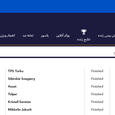
 بینی زنده
پوکر آنلاین
پاسور
تخته نرد
انفجار ورژن ۱
نتایج زنده
TPS Turku
Finished
Sibirskie Snaypery
Finished
Assat
Finished
Tolpar
Finished
Kristall Saratov
Finished
Mikkelin Jukurit
Finished