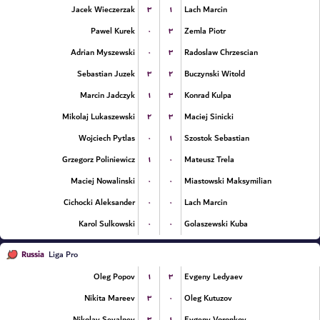
۳
۱
Jacek Wieczerzak
Lach Marcin
۰
۳
Pawel Kurek
Zemla Piotr
۰
۳
Adrian Myszewski
Radoslaw Chrzescian
۳
۲
Sebastian Juzek
Buczynski Witold
۱
۳
Marcin Jadczyk
Konrad Kulpa
۲
۳
Mikolaj Lukaszewski
Maciej Sinicki
۰
۱
Wojciech Pytlas
Szostok Sebastian
۱
۰
Grzegorz Poliniewicz
Mateusz Trela
۰
۰
Maciej Nowalinski
Miastowski Maksymilian
۰
۰
Cichocki Aleksander
Lach Marcin
۰
۰
Karol Sulkowski
Golaszewski Kuba
Russia
Liga Pro
۱
۳
Oleg Popov
Evgeny Ledyaev
۳
۰
Nikita Mareev
Oleg Kutuzov
۳
۱
Nikolay Sevalnev
Evgeny Voronkov