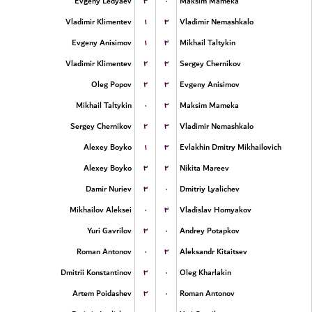
۳
۰
Evgeny Ledyaev
Maksim Mameka
۱
۳
Vladimir Klimentev
Vladimir Nemashkalo
۱
۳
Evgeny Anisimov
Mikhail Taltykin
۲
۳
Vladimir Klimentev
Sergey Chernikov
۲
۳
Oleg Popov
Evgeny Anisimov
۰
۳
Mikhail Taltykin
Maksim Mameka
۲
۳
Sergey Chernikov
Vladimir Nemashkalo
۱
۳
Alexey Boyko
Evlakhin Dmitry Mikhailovich
۳
۲
Alexey Boyko
Nikita Mareev
۳
۰
Damir Nuriev
Dmitriy Lyalichev
۰
۳
Mikhailov Aleksei
Vladislav Homyakov
۳
۰
Yuri Gavrilov
Andrey Potapkov
۰
۳
Roman Antonov
Aleksandr Kitaitsev
۳
۰
Dmitrii Konstantinov
Oleg Kharlakin
۳
۰
Artem Poidashev
Roman Antonov