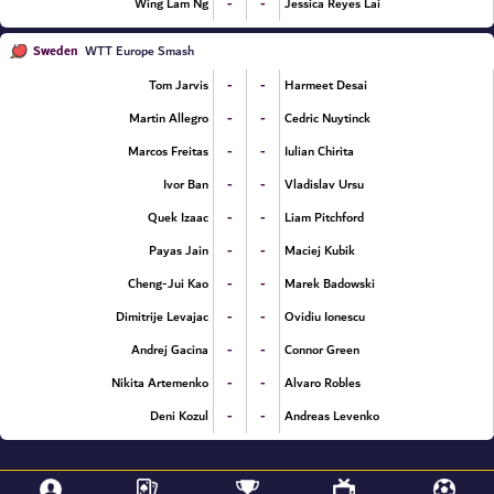
-
-
Wing Lam Ng
Jessica Reyes Lai
Sweden
WTT Europe Smash
-
-
Tom Jarvis
Harmeet Desai
-
-
Martin Allegro
Cedric Nuytinck
-
-
Marcos Freitas
Iulian Chirita
-
-
Ivor Ban
Vladislav Ursu
-
-
Quek Izaac
Liam Pitchford
-
-
Payas Jain
Maciej Kubik
-
-
Cheng-Jui Kao
Marek Badowski
-
-
Dimitrije Levajac
Ovidiu Ionescu
-
-
Andrej Gacina
Connor Green
-
-
Nikita Artemenko
Alvaro Robles
-
-
Deni Kozul
Andreas Levenko