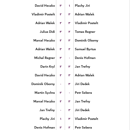
۳
۱
David Heczko
Plachy Jiri
۲
۳
Vladimir Postelt
Adrian Walek
۲
۳
Adrian Walek
Vladimir Postelt
۳
۲
Julius Didi
Tomas Regner
۲
۳
Marcel Heczko
Dominik Oborny
۳
۲
Adrian Walek
Samuel Byrtus
۳
۰
Michal Regner
Denis Hofman
۲
۳
Darin Kryl
Jan Trefny
۲
۳
David Heczko
Adrian Walek
۰
۳
Dominik Oborny
Jiri Dedek
۳
۰
Martin Sychra
Petr Sebera
۲
۳
Marcel Heczko
Jan Trefny
۰
۳
Jan Trefny
Jiri Dedek
۱
۳
Plachy Jiri
Vladimir Postelt
۳
۲
Denis Hofman
Petr Sebera