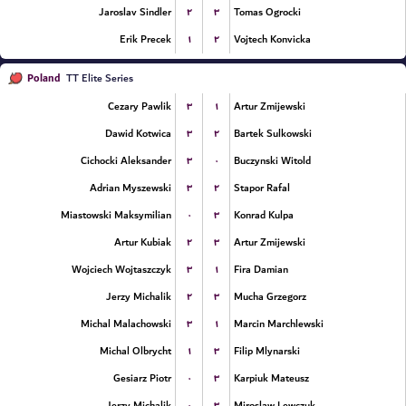
۲
۳
Jaroslav Sindler
Tomas Ogrocki
۱
۲
Erik Precek
Vojtech Konvicka
Poland
TT Elite Series
۳
۱
Cezary Pawlik
Artur Zmijewski
۳
۲
Dawid Kotwica
Bartek Sulkowski
۳
۰
Cichocki Aleksander
Buczynski Witold
۳
۲
Adrian Myszewski
Stapor Rafal
۰
۳
Miastowski Maksymilian
Konrad Kulpa
۲
۳
Artur Kubiak
Artur Zmijewski
۳
۱
Wojciech Wojtaszczyk
Fira Damian
۲
۳
Jerzy Michalik
Mucha Grzegorz
۳
۱
Michal Malachowski
Marcin Marchlewski
۱
۳
Michal Olbrycht
Filip Mlynarski
۰
۳
Gesiarz Piotr
Karpiuk Mateusz
۰
۳
Jerzy Michalik
Miroslaw Lewczuk