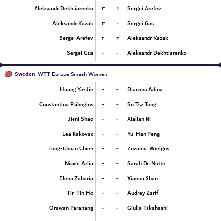
۳
۱
Aleksandr Dekhtiarenko
Sergei Arefev
۳
۰
Aleksandr Kazak
Sergei Gus
۲
۳
Sergei Arefev
Aleksandr Kazak
-
-
Sergei Gus
Aleksandr Dekhtiarenko
Sweden
WTT Europe Smash Women
-
-
Huang Yu-Jie
Diaconu Adina
-
-
Constantina Psihogios
Su Tsz Tung
-
-
Jieni Shao
Xialian Ni
-
-
Lea Rakovac
Yu-Han Peng
-
-
Tung-Chuan Chien
Zuzanna Wielgos
-
-
Nicole Arlia
Sarah De Nutte
-
-
Elena Zaharia
Xiaona Shan
-
-
Tin-Tin Ho
Audrey Zarif
-
-
Orawan Paranang
Giulia Takahashi