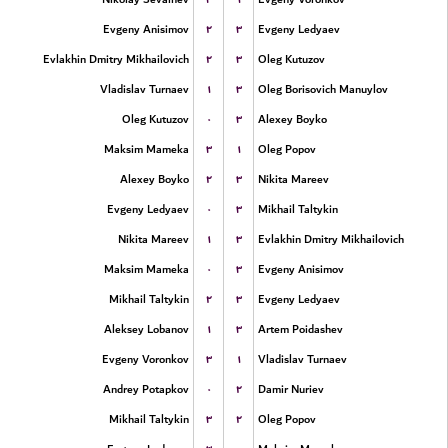
۲
۳
Evgeny Anisimov
Evgeny Ledyaev
۲
۳
Evlakhin Dmitry Mikhailovich
Oleg Kutuzov
۱
۳
Vladislav Turnaev
Oleg Borisovich Manuylov
۰
۳
Oleg Kutuzov
Alexey Boyko
۳
۱
Maksim Mameka
Oleg Popov
۲
۳
Alexey Boyko
Nikita Mareev
۰
۳
Evgeny Ledyaev
Mikhail Taltykin
۱
۳
Nikita Mareev
Evlakhin Dmitry Mikhailovich
۰
۳
Maksim Mameka
Evgeny Anisimov
۲
۳
Mikhail Taltykin
Evgeny Ledyaev
۱
۳
Aleksey Lobanov
Artem Poidashev
۳
۱
Evgeny Voronkov
Vladislav Turnaev
۰
۲
Andrey Potapkov
Damir Nuriev
۳
۲
Mikhail Taltykin
Oleg Popov