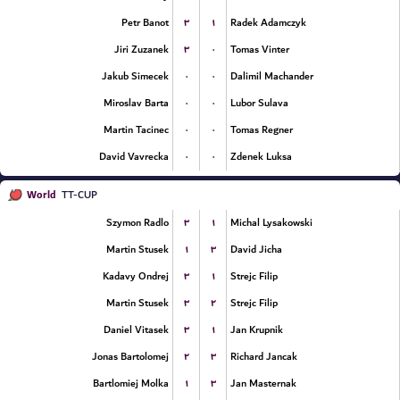
۳
۱
Petr Banot
Radek Adamczyk
۳
۰
Jiri Zuzanek
Tomas Vinter
۰
۰
Jakub Simecek
Dalimil Machander
۰
۰
Miroslav Barta
Lubor Sulava
۰
۰
Martin Tacinec
Tomas Regner
۰
۰
David Vavrecka
Zdenek Luksa
World
TT-CUP
۳
۱
Szymon Radlo
Michal Lysakowski
۱
۳
Martin Stusek
David Jicha
۳
۱
Kadavy Ondrej
Strejc Filip
۳
۲
Martin Stusek
Strejc Filip
۳
۱
Daniel Vitasek
Jan Krupnik
۲
۳
Jonas Bartolomej
Richard Jancak
۱
۳
Bartlomiej Molka
Jan Masternak