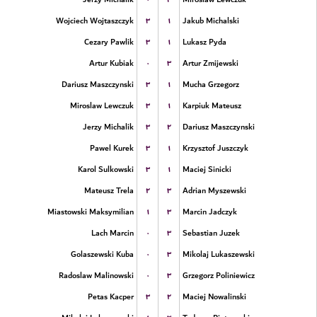
۳
۱
Wojciech Wojtaszczyk
Jakub Michalski
۳
۱
Cezary Pawlik
Lukasz Pyda
۰
۳
Artur Kubiak
Artur Zmijewski
۳
۱
Dariusz Maszczynski
Mucha Grzegorz
۳
۱
Miroslaw Lewczuk
Karpiuk Mateusz
۳
۲
Jerzy Michalik
Dariusz Maszczynski
۳
۱
Pawel Kurek
Krzysztof Juszczyk
۳
۱
Karol Sulkowski
Maciej Sinicki
۲
۳
Mateusz Trela
Adrian Myszewski
۱
۳
Miastowski Maksymilian
Marcin Jadczyk
۰
۳
Lach Marcin
Sebastian Juzek
۰
۳
Golaszewski Kuba
Mikolaj Lukaszewski
۰
۳
Radoslaw Malinowski
Grzegorz Poliniewicz
۳
۲
Petas Kacper
Maciej Nowalinski