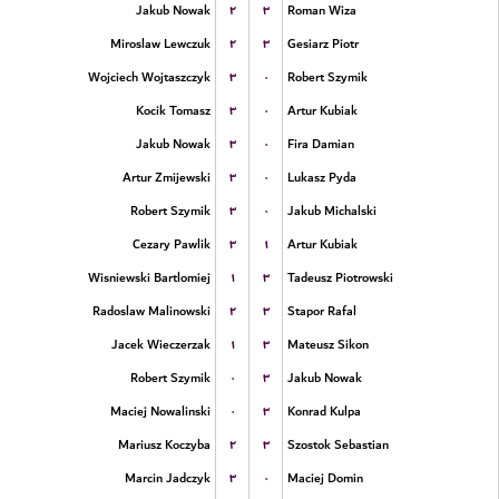
۲
۳
Jakub Nowak
Roman Wiza
۲
۳
Miroslaw Lewczuk
Gesiarz Piotr
۳
۰
Wojciech Wojtaszczyk
Robert Szymik
۳
۰
Kocik Tomasz
Artur Kubiak
۳
۰
Jakub Nowak
Fira Damian
۳
۰
Artur Zmijewski
Lukasz Pyda
۳
۰
Robert Szymik
Jakub Michalski
۳
۱
Cezary Pawlik
Artur Kubiak
۱
۳
Wisniewski Bartlomiej
Tadeusz Piotrowski
۲
۳
Radoslaw Malinowski
Stapor Rafal
۱
۳
Jacek Wieczerzak
Mateusz Sikon
۰
۳
Robert Szymik
Jakub Nowak
۰
۳
Maciej Nowalinski
Konrad Kulpa
۲
۳
Mariusz Koczyba
Szostok Sebastian
۳
۰
Marcin Jadczyk
Maciej Domin