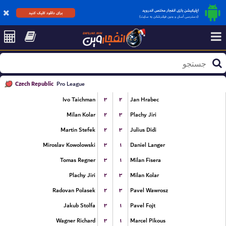
اپلیکیشن بازی انفجار مختص اندروید
برای دانلود کلیک کنید
(دسترسی آسان و بدون فیلترشکن به سایت)
Czech Republic
Pro League
۳
۲
Ivo Taichman
Jan Hrabec
۲
۳
Milan Kolar
Plachy Jiri
۲
۳
Martin Stefek
Julius Didi
۳
۱
Miroslav Kowolowski
Daniel Langer
۳
۱
Tomas Regner
Milan Fisera
۲
۳
Plachy Jiri
Milan Kolar
۲
۳
Radovan Polasek
Pavel Wawrosz
۳
۱
Jakub Stolfa
Pavel Fojt
۳
۱
Wagner Richard
Marcel Pikous