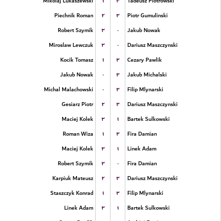
۱
۳
Mikolaj Lukaszewski
Tadeusz Piotrowski
۲
۳
Piechnik Roman
Piotr Gumulinski
۳
۰
Robert Szymik
Jakub Nowak
۳
۰
Miroslaw Lewczuk
Dariusz Maszczynski
۱
۳
Kocik Tomasz
Cezary Pawlik
۰
۳
Jakub Nowak
Jakub Michalski
۰
۳
Michal Malachowski
Filip Mlynarski
۲
۳
Gesiarz Piotr
Dariusz Maszczynski
۳
۱
Maciej Kolek
Bartek Sulkowski
۱
۳
Roman Wiza
Fira Damian
۳
۱
Maciej Kolek
Linek Adam
۳
۰
Robert Szymik
Fira Damian
۲
۳
Karpiuk Mateusz
Dariusz Maszczynski
۱
۳
Staszczyk Konrad
Filip Mlynarski
۳
۱
Linek Adam
Bartek Sulkowski