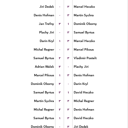
۰
۳
Jiri Dedek
Marcel Heczko
۰
۳
Denis Hofman
Martin Sychra
۳
۱
Jan Trefny
Dominik Oborny
۰
۳
Plachy Jiri
Samuel Byrtus
۱
۳
Darin Kryl
Marcel Heczko
۰
۳
Michal Regner
Marcel Pikous
۲
۳
Samuel Byrtus
Vladimir Postelt
۳
۰
Adrian Walek
Plachy Jiri
۱
۳
Marcel Pikous
Denis Hofman
۳
۰
Dominik Oborny
Darin Kryl
۳
۱
Samuel Byrtus
David Heczko
۳
۲
Martin Sychra
Michal Regner
۲
۳
Michal Regner
Denis Hofman
۱
۳
Samuel Byrtus
David Heczko
۰
۳
Dominik Oborny
Jiri Dedek