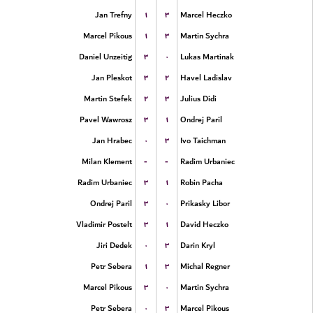
۱
۳
Jan Trefny
Marcel Heczko
۱
۳
Marcel Pikous
Martin Sychra
۳
۰
Daniel Unzeitig
Lukas Martinak
۳
۲
Jan Pleskot
Havel Ladislav
۲
۳
Martin Stefek
Julius Didi
۳
۱
Pavel Wawrosz
Ondrej Paril
۰
۳
Jan Hrabec
Ivo Taichman
-
-
Milan Klement
Radim Urbaniec
۳
۱
Radim Urbaniec
Robin Pacha
۳
۰
Ondrej Paril
Prikasky Libor
۳
۱
Vladimir Postelt
David Heczko
۰
۳
Jiri Dedek
Darin Kryl
۱
۳
Petr Sebera
Michal Regner
۳
۰
Marcel Pikous
Martin Sychra
۰
۳
Petr Sebera
Marcel Pikous