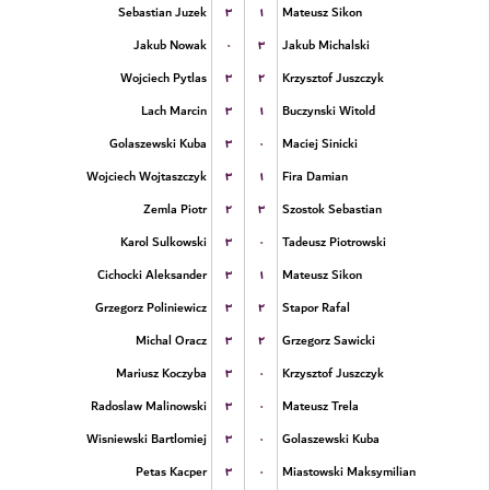
۳
۱
Sebastian Juzek
Mateusz Sikon
۰
۳
Jakub Nowak
Jakub Michalski
۳
۲
Wojciech Pytlas
Krzysztof Juszczyk
۳
۱
Lach Marcin
Buczynski Witold
۳
۰
Golaszewski Kuba
Maciej Sinicki
۳
۱
Wojciech Wojtaszczyk
Fira Damian
۲
۳
Zemla Piotr
Szostok Sebastian
۳
۰
Karol Sulkowski
Tadeusz Piotrowski
۳
۱
Cichocki Aleksander
Mateusz Sikon
۳
۲
Grzegorz Poliniewicz
Stapor Rafal
۳
۲
Michal Oracz
Grzegorz Sawicki
۳
۰
Mariusz Koczyba
Krzysztof Juszczyk
۳
۰
Radoslaw Malinowski
Mateusz Trela
۳
۰
Wisniewski Bartlomiej
Golaszewski Kuba
۳
۰
Petas Kacper
Miastowski Maksymilian