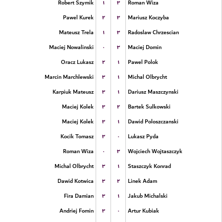
۱
۳
Robert Szymik
Roman Wiza
۲
۳
Pawel Kurek
Mariusz Koczyba
۱
۳
Mateusz Trela
Radoslaw Chrzescian
۰
۳
Maciej Nowalinski
Maciej Domin
۲
۱
Oracz Lukasz
Pawel Polok
۳
۱
Marcin Marchlewski
Michal Olbrycht
۳
۱
Karpiuk Mateusz
Dariusz Maszczynski
۳
۲
Maciej Kolek
Bartek Sulkowski
۳
۱
Maciej Kolek
Dawid Poloszczanski
۳
۰
Kocik Tomasz
Lukasz Pyda
۰
۳
Roman Wiza
Wojciech Wojtaszczyk
۳
۱
Michal Olbrycht
Staszczyk Konrad
۳
۲
Dawid Kotwica
Linek Adam
۳
۱
Fira Damian
Jakub Michalski
۳
۰
Andriej Fomin
Artur Kubiak