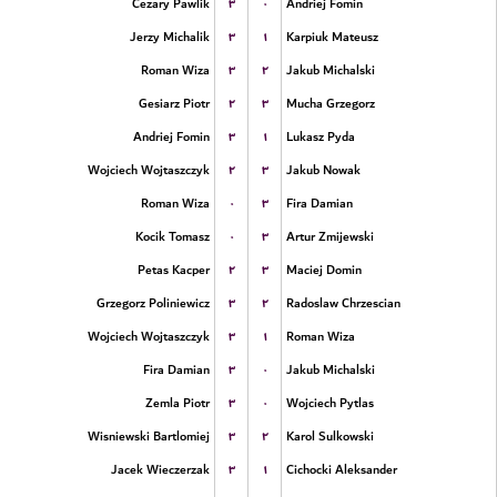
۳
۰
Cezary Pawlik
Andriej Fomin
۳
۱
Jerzy Michalik
Karpiuk Mateusz
۳
۲
Roman Wiza
Jakub Michalski
۲
۳
Gesiarz Piotr
Mucha Grzegorz
۳
۱
Andriej Fomin
Lukasz Pyda
۲
۳
Wojciech Wojtaszczyk
Jakub Nowak
۰
۳
Roman Wiza
Fira Damian
۰
۳
Kocik Tomasz
Artur Zmijewski
۲
۳
Petas Kacper
Maciej Domin
۳
۲
Grzegorz Poliniewicz
Radoslaw Chrzescian
۳
۱
Wojciech Wojtaszczyk
Roman Wiza
۳
۰
Fira Damian
Jakub Michalski
۳
۰
Zemla Piotr
Wojciech Pytlas
۳
۲
Wisniewski Bartlomiej
Karol Sulkowski
۳
۱
Jacek Wieczerzak
Cichocki Aleksander