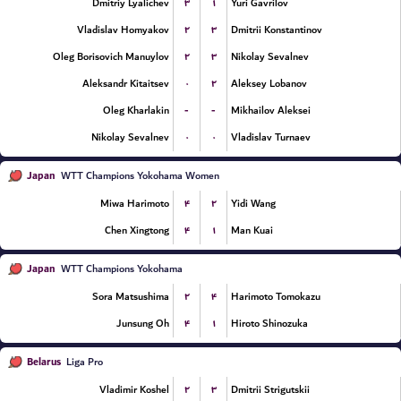
۳
۱
Dmitriy Lyalichev
Yuri Gavrilov
۲
۳
Vladislav Homyakov
Dmitrii Konstantinov
۲
۳
Oleg Borisovich Manuylov
Nikolay Sevalnev
۰
۲
Aleksandr Kitaitsev
Aleksey Lobanov
-
-
Oleg Kharlakin
Mikhailov Aleksei
۰
۰
Nikolay Sevalnev
Vladislav Turnaev
Japan
WTT Champions Yokohama Women
۴
۲
Miwa Harimoto
Yidi Wang
۴
۱
Chen Xingtong
Man Kuai
Japan
WTT Champions Yokohama
۲
۴
Sora Matsushima
Harimoto Tomokazu
۴
۱
Junsung Oh
Hiroto Shinozuka
Belarus
Liga Pro
۲
۳
Vladimir Koshel
Dmitrii Strigutskii