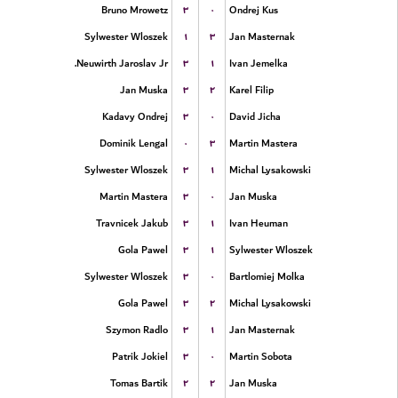
۳
۰
Bruno Mrowetz
Ondrej Kus
۱
۳
Sylwester Wloszek
Jan Masternak
۳
۱
Neuwirth Jaroslav Jr.
Ivan Jemelka
۳
۲
Jan Muska
Karel Filip
۳
۰
Kadavy Ondrej
David Jicha
۰
۳
Dominik Lengal
Martin Mastera
۳
۱
Sylwester Wloszek
Michal Lysakowski
۳
۰
Martin Mastera
Jan Muska
۳
۱
Travnicek Jakub
Ivan Heuman
۳
۱
Gola Pawel
Sylwester Wloszek
۳
۰
Sylwester Wloszek
Bartlomiej Molka
۳
۲
Gola Pawel
Michal Lysakowski
۳
۱
Szymon Radlo
Jan Masternak
۳
۰
Patrik Jokiel
Martin Sobota
۲
۲
Tomas Bartik
Jan Muska