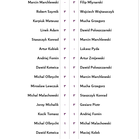
۰
۳
Marcin Marchlewski
Filip Mlynarski
۳
۱
Robert Szymik
Wojciech Wojtaszczyk
۲
۳
Karpiuk Mateusz
Mucha Grzegorz
۳
۲
Linek Adam
Dawid Poloszczanski
۳
۱
Staszczyk Konrad
Marcin Marchlewski
۳
۰
Artur Kubiak
Lukasz Pyda
۳
۲
Andriej Fomin
Artur Zmijewski
۱
۳
Dawid Kotwica
Dawid Poloszczanski
۳
۱
Michal Olbrycht
Marcin Marchlewski
۳
۱
Miroslaw Lewczuk
Mucha Grzegorz
۲
۳
Michal Malachowski
Staszczyk Konrad
۰
۳
Jerzy Michalik
Gesiarz Piotr
۳
۱
Kocik Tomasz
Andriej Fomin
۱
۳
Michal Olbrycht
Michal Malachowski
۱
۳
Dawid Kotwica
Maciej Kolek