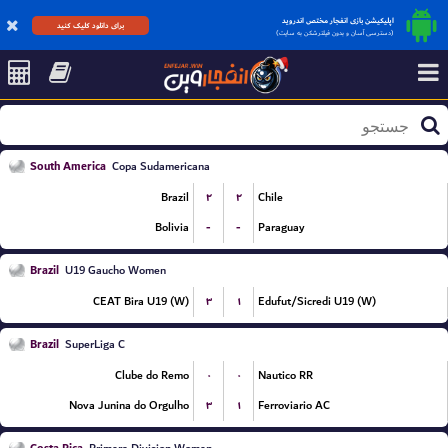
اپلیکیشن بازی انفجار مختص اندروید
برای دانلود کلیک کنید
(دسترسی آسان و بدون فیلترشکن به سایت)
South America
Copa Sudamericana
۲
۲
Brazil
Chile
-
-
Bolivia
Paraguay
Brazil
U19 Gaucho Women
۳
۱
CEAT Bira U19 (W)
Edufut/Sicredi U19 (W)
Brazil
SuperLiga C
۰
۰
Clube do Remo
Nautico RR
۳
۱
Nova Junina do Orgulho
Ferroviario AC