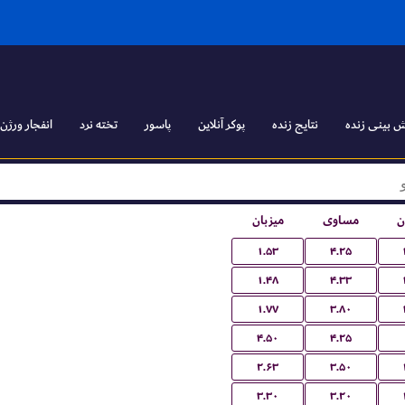
 بینی زنده
نتایج زنده
پوکر آنلاین
پاسور
تخته نرد
انفجار ورژن ۱
ن
مساوی
میزبان
۱.۵۳
۴.۲۵
۱.۴۸
۴.۳۳
۱.۷۷
۳.۸۰
۴.۵۰
۴.۲۵
۲.۶۳
۳.۵۰
۳.۳۰
۳.۲۰