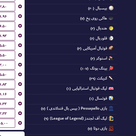
۳.۸۰
بیسبال
(۲۰)
۱.۹۶
هاکی روی یخ
(۷)
۶.۵۰
هندبال
(۲)
۱.۹۲
فلوربال
(۶)
۵.۵۰
فوتبال آمریکایی
(۳)
۵.۵۰
اسنوکر
(۲)
۲.۰۰
پینگ پونگ
(۱۰۷)
۵.۵۰
کریکت
(۲۹)
۱.۸۲
لیگ فوتبال استرالیایی
(۱)
۱.۱۶
فوتسال
(۱)
۱.۳۲
بازی Pessapallo ( بیس بال فندلاندی )
(۷)
۲.۲۳
لیگ آف لجندز (League of Legend)
(۹)
۱۵.۰۰
بازی دوتا
(۷)