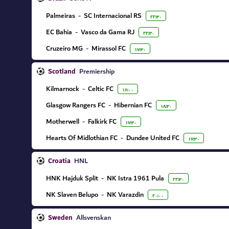
Palmeiras
-
SC Internacional RS
۲۲:۳۰
EC Bahia
-
Vasco da Gama RJ
۲۲:۳۰
Cruzeiro MG
-
Mirassol FC
۱۷:۳۰
Scotland
Premiership
Kilmarnock
-
Celtic FC
۱۶:۰۰
Glasgow Rangers FC
-
Hibernian FC
۱۸:۳۰
Motherwell
-
Falkirk FC
۱۷:۳۰
Hearts Of Midlothian FC
-
Dundee United FC
۱۷:۳۰
Croatia
HNL
HNK Hajduk Split
-
NK Istra 1961 Pula
۲۲:۳۰
NK Slaven Belupo
-
NK Varazdin
۲۰:۰۰
Sweden
Allsvenskan