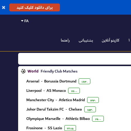
برای دانلود کلیک کنید
FA
کازینو آنلاین
پشتیبانی
راهنما
World
Friendly Club Matches
Arsenal
-
Borussia Dortmund
۱۶:۳۰
Liverpool
-
AS Monaco
۱۷:۰۰
Manchester City
-
Atletico Madrid
۱۴:۳۰
Johor Darul Takzim FC
-
Chelsea
۱۵:۳۰
Olympique Marseille
-
Athletic Bilbao
۱۹:۰۰
Frosinone
-
SS Lazio
۲۲:۱۵