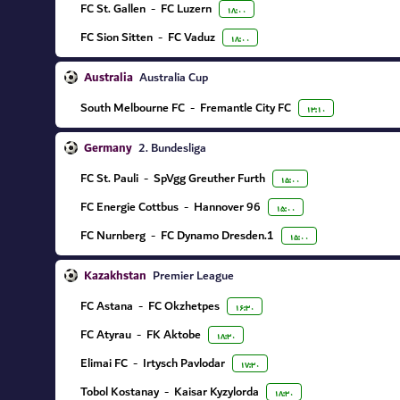
FC St. Gallen
-
FC Luzern
۱۸:۰۰
FC Sion Sitten
-
FC Vaduz
۱۸:۰۰
Australia
Australia Cup
South Melbourne FC
-
Fremantle City FC
۱۳:۱۰
Germany
2. Bundesliga
FC St. Pauli
-
SpVgg Greuther Furth
۱۵:۰۰
FC Energie Cottbus
-
Hannover 96
۱۵:۰۰
FC Nurnberg
-
1.FC Dynamo Dresden
۱۵:۰۰
Kazakhstan
Premier League
FC Astana
-
FC Okzhetpes
۱۶:۳۰
FC Atyrau
-
FK Aktobe
۱۸:۳۰
Elimai FC
-
Irtysch Pavlodar
۱۷:۳۰
Tobol Kostanay
-
Kaisar Kyzylorda
۱۸:۳۰