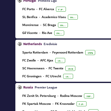
Portugal
Primeira Liga
FC Porto
-
FC Alverca
۲۰:۳۰
SL Benfica
-
Academico Viseu
۲۳:۰۰
Moreirense
-
SC Braga
۲۳:۰۰
Gil Vicente
-
Rio Ave
۲۳:۰۰
Netherlands
Eredivisie
Sparta Rotterdam
-
Feyenoord Rotterdam
۱۳:۴۵
FC Zwolle
-
AFC Ajax
۱۶:۰۰
SC Heerenveen
-
FC Twente
۱۸:۱۵
FC Groningen
-
FC Utrecht
۱۶:۰۰
Russia
Premier League
FK Zenit St. Petersburg
-
Rodina Moscow
۱۷:۳۰
FK Spartak Moscow
-
FK Krasnodar
۲۰:۳۰