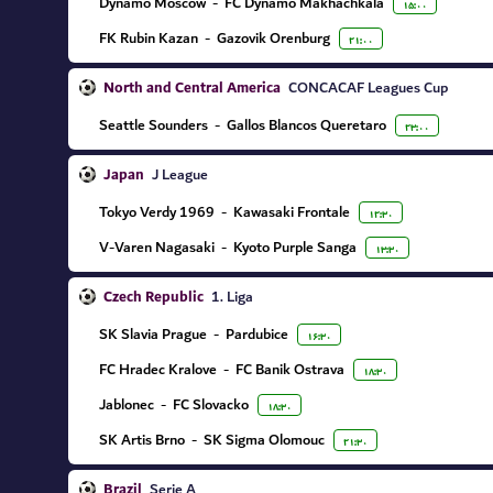
Dynamo Moscow
-
FC Dynamo Makhachkala
۱۵:۰۰
FK Rubin Kazan
-
Gazovik Orenburg
۲۱:۰۰
North and Central America
CONCACAF Leagues Cup
Seattle Sounders
-
Gallos Blancos Queretaro
۲۳:۰۰
Japan
J League
Tokyo Verdy 1969
-
Kawasaki Frontale
۱۲:۳۰
V-Varen Nagasaki
-
Kyoto Purple Sanga
۱۳:۳۰
Czech Republic
1. Liga
SK Slavia Prague
-
Pardubice
۱۶:۳۰
FC Hradec Kralove
-
FC Banik Ostrava
۱۸:۳۰
Jablonec
-
FC Slovacko
۱۸:۳۰
SK Artis Brno
-
SK Sigma Olomouc
۲۱:۳۰
Brazil
Serie A