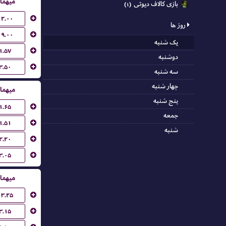
میهما
بازی کالاف دیوتی
(۱)
۱۲.۰۰
روز ها
۱۹.۰۰
یک شنبه
۱.۵۷
دوشنبه
۳.۵۰
سه شنبه
چهار شنبه
میهما
پنج شنبه
۱.۶۵
جمعه
۱.۵۱
شنبه
۲.۲۰
۳.۰۵
میهما
۱۳.۲۵
۳.۱۵