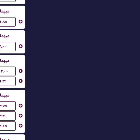
میهما
۱.۸۵
میهما
۸.۰۰
میهما
۱۲.۰۰
۱.۳۱
میهما
۴.۷۵
۳.۳۰
۲.۱۵