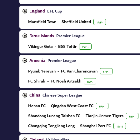
England
EFL Cup
Mansfield Town
-
Sheffield United
۱۸:۳۰
Faroe Islands
Premier League
Víkingur Gota
-
B68 Toftir
۱۷:۳۰
Armenia
Premier League
Pyunik Yerevan
-
FC Van Charencavan
۱۶:۳۰
FC Shirak
-
FC Noah Artsakh
۱۸:۳۰
China
Chinese Super League
Henan FC
-
Qingdao West Coast FC
۱۴:۳۰
Shandong Luneng Taishan FC
-
Tianjin Jinmen Tigers
۱۵:۳۰
Chongqing Tongliang Long
-
Shanghai Port FC
۱۵:۰۵
Veikkausliiga