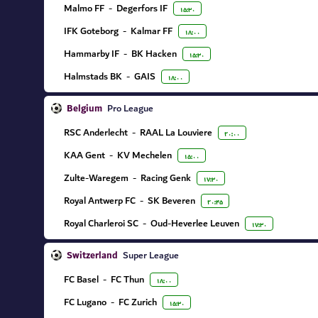
Malmo FF
-
Degerfors IF
۱۵:۳۰
IFK Goteborg
-
Kalmar FF
۱۸:۰۰
Hammarby IF
-
BK Hacken
۱۵:۳۰
Halmstads BK
-
GAIS
۱۸:۰۰
Belgium
Pro League
RSC Anderlecht
-
RAAL La Louviere
۲۰:۰۰
KAA Gent
-
KV Mechelen
۱۵:۰۰
Zulte-Waregem
-
Racing Genk
۱۷:۳۰
Royal Antwerp FC
-
SK Beveren
۲۰:۴۵
Royal Charleroi SC
-
Oud-Heverlee Leuven
۱۷:۳۰
Switzerland
Super League
FC Basel
-
FC Thun
۱۸:۰۰
FC Lugano
-
FC Zurich
۱۵:۳۰