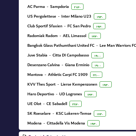
AC Parma
-
Sampdoria
۲۱:۳۰
US Pergolettese
-
Inter Milano U23
۱۹:۳۰
Club Sportif Sfaxien
-
FC San Pedro
۱۹:۳۰
Radomiak Radom
-
AEL Limassol
۱۳:۳۰
Bangkok Glass Pathumthani United FC
-
Lee Man Warriors F
Juve Stabia
-
Citta DI Campobasso
۱۹:۰۰
Desenzano Calvina
-
Giana Erminio
۱۹:۰۰
Mantova
-
Athletic Carpi FC 1909
۲۲:۰۰
KVV Thes Sport
-
Lierse Kempenzonen
۱۹:۳۰
Haro Deportivo
-
UD Logrones
۱۳:۳۰
UE Olot
-
CE Sabadell
۲۲:۳۰
SK Roeselare
-
KSC Lokeren-Temse
۱۶:۳۰
Modena
-
Cittadella Vis Modena
۱۹:۳۰