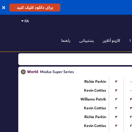
برای دانلود کلیک کنید
FA
کازینو آنلاین
پشتیبانی
راهنما
World
Modus Super Series
Richie Parkin
۴
۰
Kevin Cottiss
۴
۰
Williams Patrik
۳
۴
Kevin Cottiss
۲
۴
Richie Parkin
۴
۳
Kevin Cottiss
۴
۲