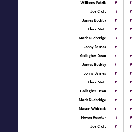
Williams Patrik
۴
۳
Joe Croft
۱
۴
James Buckby
۴
۳
Clark Matt
۴
۲
Mark Dudbridge
۱
۴
Jonny Barnes
۴
۰
Gallagher Dean
۲
۴
James Buckby
۲
۴
Jonny Barnes
۳
۴
Clark Matt
۴
۳
Gallagher Dean
۴
۳
Mark Dudbridge
۴
۳
Mason Whitlock
۳
۴
Neven Resetar
۱
۴
Joe Croft
۴
۳