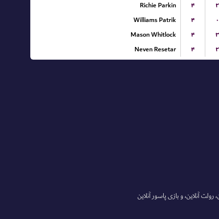
Richie Parkin
۴
۲
Williams Patrik
۴
۰
Mason Whitlock
۴
۳
Neven Resetar
۴
۲
 رولت آنلاین، و بازی پاسور آنلاین