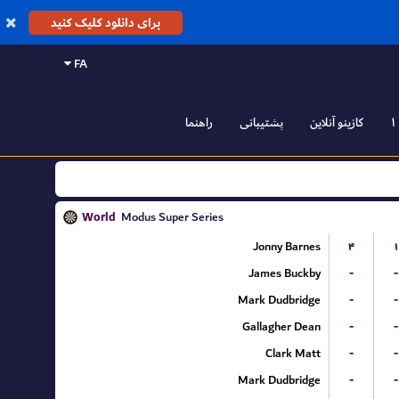
برای دانلود کلیک کنید
FA
کازینو آنلاین
پشتیبانی
راهنما
World
Modus Super Series
Jonny Barnes
۴
۱
James Buckby
-
-
Mark Dudbridge
-
-
Gallagher Dean
-
-
Clark Matt
-
-
Mark Dudbridge
-
-