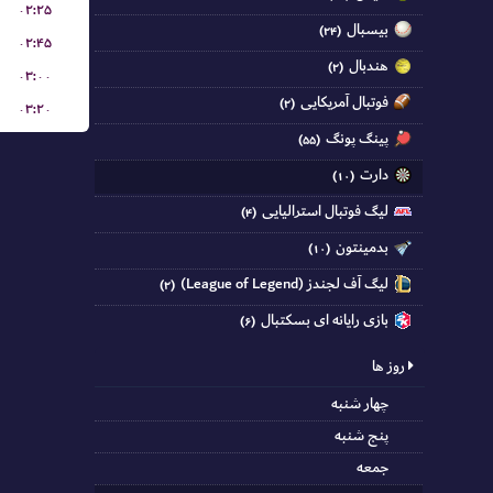
۰۲:۲۵
بیسبال
(۲۴)
۰۲:۴۵
هندبال
(۲)
۰۳:۰۰
فوتبال آمریکایی
(۲)
۰۳:۲۰
پینگ پونگ
(۵۵)
دارت
(۱۰)
لیگ فوتبال استرالیایی
(۴)
بدمینتون
(۱۰)
لیگ آف لجندز (League of Legend)
(۲)
بازی رایانه ای بسکتبال
(۶)
روز ها
چهار شنبه
پنج شنبه
جمعه