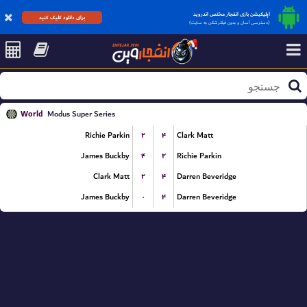
اپلیکیشن بازی انفجار مختص اندروید
برای دانلود کلیک کنید
(دسترسی آسان و بدون فیلترشکن به سایت)
World
Modus Super Series
۲
۴
Richie Parkin
Clark Matt
۴
۲
James Buckby
Richie Parkin
۲
۴
Clark Matt
Darren Beveridge
۰
۴
James Buckby
Darren Beveridge