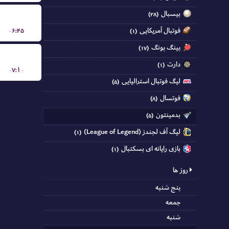
بیسبال
(۲۸)
فوتبال آمریکایی
۰۶:۴۵
(۱)
پینگ پونگ
(۱۷)
دارت
(۱)
۰۷:۱۰
لیگ فوتبال استرالیایی
(۵)
فوتسال
(۸)
بدمینتون
(۵)
لیگ آف لجندز (League of Legend)
(۱)
بازی رایانه ای بسکتبال
(۱)
روز ها
پنج شنبه
جمعه
شنبه