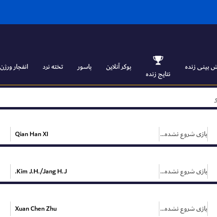
 بینی زنده
پوکر آنلاین
پاسور
تخته نرد
انفجار ورژن ۱
نتایج زنده
بازی شروع نشده است
Qian Han XI
بازی شروع نشده است
Kim J.H./Jang H.J.
بازی شروع نشده است
Xuan Chen Zhu