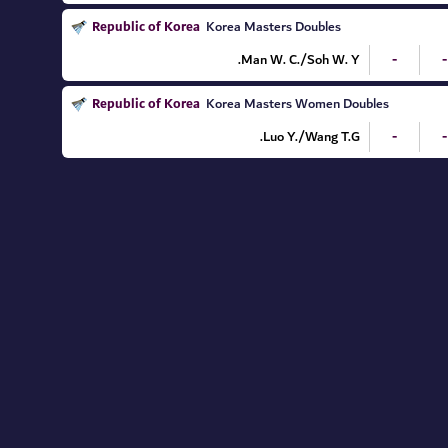
Republic of Korea
Korea Masters Doubles
Man W. C./Soh W. Y.
-
-
Republic of Korea
Korea Masters Women Doubles
Luo Y./Wang T.G.
-
-