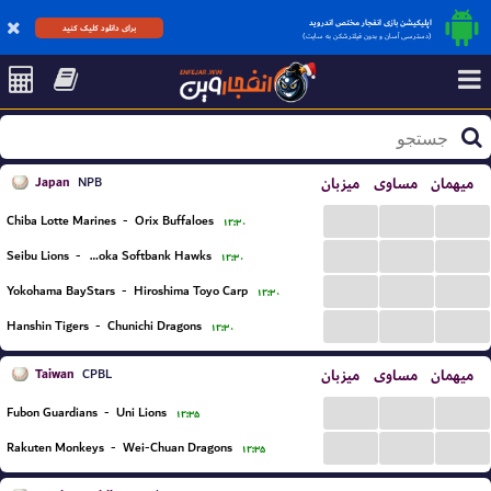
اپلیکیشن بازی انفجار مختص اندروید
برای دانلود کلیک کنید
(دسترسی آسان و بدون فیلترشکن به سایت)
Japan
میزبان
مساوی
میهمان
NPB
...
...
...
Chiba Lotte Marines
-
Orix Buffaloes
۱۲:۳۰
...
...
...
Seibu Lions
-
Fukuoka Softbank Hawks
۱۲:۳۰
...
...
...
Yokohama BayStars
-
Hiroshima Toyo Carp
۱۲:۳۰
...
...
...
Hanshin Tigers
-
Chunichi Dragons
۱۲:۳۰
Taiwan
میزبان
مساوی
میهمان
CPBL
...
...
...
Fubon Guardians
-
Uni Lions
۱۲:۳۵
...
...
...
Rakuten Monkeys
-
Wei-Chuan Dragons
۱۲:۳۵