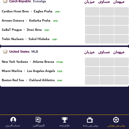
Czech Republic
میزبان
مساوی
میهمان
Extraliga
...
...
...
Cardion Hrosi Brno
-
Eagles Praha
۱۴:۳۰
...
...
...
Arrows Ostrava
-
Kotlarka Praha
۱۴:۳۰
...
...
...
SaBaT Prague
-
Draci Brno
۱۴:۳۰
...
...
...
Trebic Nuclears
-
Sokol Hluboka
۱۷:۳۰
United States
میزبان
مساوی
میهمان
MLB
...
...
...
New York Yankees
-
Atlanta Braves
۲۲:۳۵
...
...
...
Miami Marlins
-
Los Angeles Angels
۲۳:۴۰
...
...
...
Boston Red Sox
-
Oakland Athletics
۲۳:۴۰
پیش بینی ورزشی
پیش بینی زنده
نتایج زنده
کازینو آنلاین
حساب کاربری